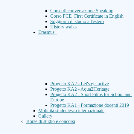
Corso di conversazione Speak up
Corso FCE_First Certificate in English
Soggiorni di studio all'estero
History walks
Erasmus+
Progetto KA2 - Let's get active
Progetto KA2 - Aqua2Heritage
Progetto KA2 - Short Films for School and
Europe
Progetto KA1 - Formazione docenti 2019
Mobilità studentesca internazionale
Gallery
Borse di studio e concorsi