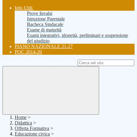
Info Utili
Prove Invalsi
Istruzione Parentale
Bacheca Sindacale
Esame di maturità
Esami integrativi, idoneità, preliminari e sospensione
del giudizio
PIANO NAZIONALE 21-27
POC 2014-20
Campo di ricerca per le pagine del sito
Home
>
Didattica
>
Offerta Formativa
>
Educazione civica
>