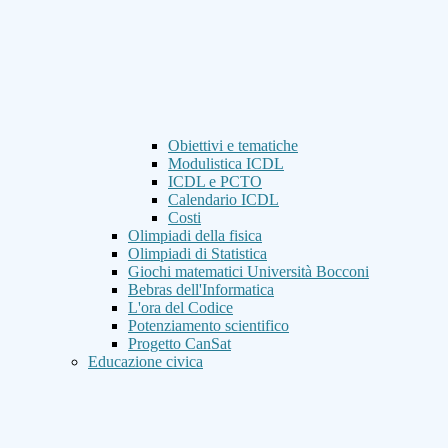
Obiettivi e tematiche
Modulistica ICDL
ICDL e PCTO
Calendario ICDL
Costi
Olimpiadi della fisica
Olimpiadi di Statistica
Giochi matematici Università Bocconi
Bebras dell'Informatica
L'ora del Codice
Potenziamento scientifico
Progetto CanSat
Educazione civica