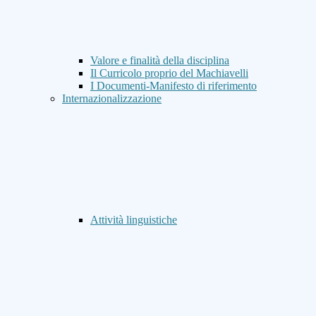
Valore e finalità della disciplina
Il Curricolo proprio del Machiavelli
I Documenti-Manifesto di riferimento
Internazionalizzazione
Attività linguistiche