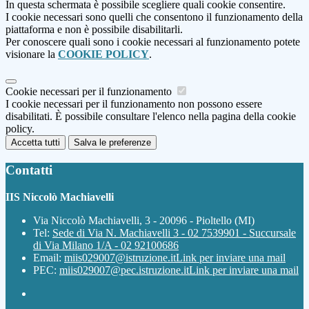
In questa schermata è possibile scegliere quali cookie consentire.
I cookie necessari sono quelli che consentono il funzionamento della
piattaforma e non è possibile disabilitarli.
Per conoscere quali sono i cookie necessari al funzionamento potete
visionare la
COOKIE POLICY
.
Cookie necessari per il funzionamento
I cookie necessari per il funzionamento non possono essere
disabilitati. È possibile consultare l'elenco nella pagina della cookie
policy.
Accetta tutti
Salva le preferenze
Contatti
IIS Niccolò Machiavelli
Via Niccolò Machiavelli, 3 - 20096 - Pioltello (MI)
Tel:
Sede di Via N. Machiavelli 3 - 02 7539901 - Succursale
di Via Milano 1/A - 02 92100686
Email:
miis029007@istruzione.it
Link per inviare una mail
PEC:
miis029007@pec.istruzione.it
Link per inviare una mail