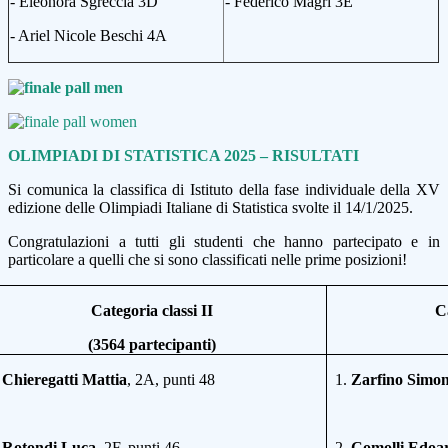
- Eleonora Sgreccia
3D
-
Federico Magri
3
E
- Ariel Nicole Beschi
4A
OLIMPIADI DI STATISTICA 2025 – RISULTATI
Si comunica la classifica di Istituto della fase individuale della XV
edizione delle Olimpiadi Italiane di Statistica svolte il 14/1/2025.
Congratulazioni a tutti gli studenti che hanno partecipato e in
particolare a quelli che si sono classificati nelle prime posizioni!
Categoria classi II
Ca
(3564 partecipanti)
.
Chieregatti Mattia
, 2A, punti 48
1.
Zarfino Simo
.
Rotondi Luca,
2F, punti 46
2.
Comolli Edoa