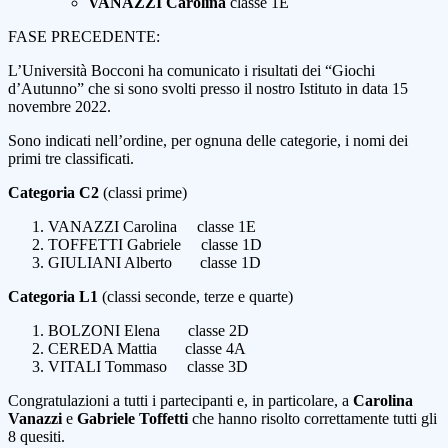
VANAZZI Carolina
classe 1E
FASE PRECEDENTE:
L’Università Bocconi ha comunicato i risultati dei “Giochi
d’Autunno” che si sono svolti presso il nostro Istituto in data 15
novembre 2022.
Sono indicati nell’ordine, per ognuna delle categorie, i nomi dei
primi tre classificati.
Categoria C2
(classi prime)
VANAZZI Carolina
classe 1E
TOFFETTI Gabriele
classe 1D
GIULIANI Alberto
classe 1D
Categoria L1
(classi seconde, terze e quarte)
BOLZONI Elena
classe 2D
CEREDA Mattia
classe 4A
VITALI Tommaso
classe 3D
Congratulazioni a tutti i partecipanti e, in particolare, a
Carolina
Vanazzi
e
Gabriele Toffetti
che hanno risolto correttamente tutti gli
8 quesiti.