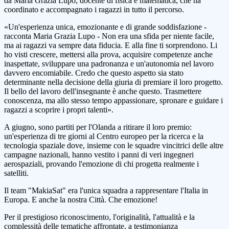
da
Maria
Grazia
Lupo
,
docente
di
fisica
e
matematica
,
che
ha
coordinato
e
accompagnato
i
ragazzi
in
tutto
il
percorso
.
«
Un'esperienza
unica
,
emozionante
e
di
grande
soddisfazione
-
racconta
Maria
Grazia
Lupo
-
Non
era
una
sfida
per
niente
facile
,
ma
ai
ragazzi
va
sempre
data fiducia
.
E
alla
fine
ti
sorprendono
.
Li
ho
visti
crescere
,
mettersi
alla
prova
,
acquisire
competenze
anche
inaspettate
,
sviluppare
una
padronanza
e
un'autonomia
nel
lavoro
davvero
encomiabile
.
Credo che
questo
aspetto
sia
stato
determinante
nella
decisione
della
giuria
di
premiare
il
loro
progetto
.
Il
bello
del
lavoro
dell'insegnante
è
anche
questo
.
Trasmettere
conoscenza
,
ma allo
stesso
tempo
appassionare
,
spronare
e
guidare
i
ragazzi
a
scoprire
i
propri
talenti
»
.
A
giugno
,
sono
partiti
per
l'Olanda
a
ritirare
il
loro
premio
:
un'esperienza
di
tre
giorni
al
Centro
europeo
per
la
ricerca
e
la
tecnologia
spaziale
dove
,
insieme
con
le
squadre
vincitrici
delle
altre
campagne
nazionali
,
hanno
vestito
i
panni
di
veri
ingegneri
aerospaziali
,
provando
l'emozione
di
chi
progetta
realmente
i
satelliti
.
Il
team
"
MakiaSat
"
era
l'unica
squadra
a
rappresentare
l'Italia
in
Europa
.
E
anche
la
nostra
Città
.
Che
emozione
!
Per
il
prestigioso
riconoscimento
,
l'originalità
,
l'attualità
e
la
complessità
delle
tematiche
affrontate
,
a
testimonianza