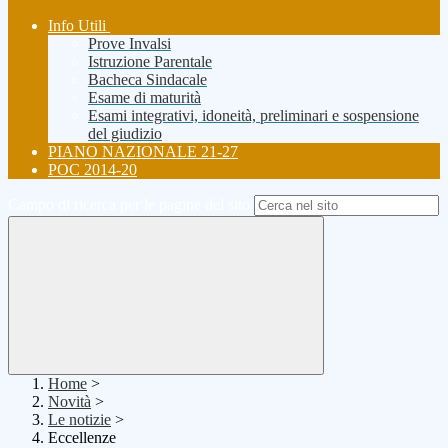
Info Utili
Prove Invalsi
Istruzione Parentale
Bacheca Sindacale
Esame di maturità
Esami integrativi, idoneità, preliminari e sospensione
del giudizio
PIANO NAZIONALE 21-27
POC 2014-20
Campo di ricerca per le pagine del sito
Home
>
Novità
>
Le notizie
>
Eccellenze