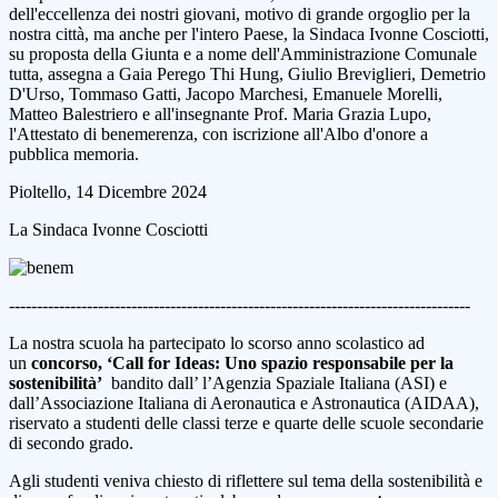
dell'eccellenza
dei
nostri
giovani
,
motivo
di
grande
orgoglio
per
la
nostra
città
,
ma
anche
per
l'intero
Paese,
la
Sindaca
Ivonne
Cosciotti
,
su
proposta
della
Giunta
e
a
nome
dell'Amministrazione
Comunale
tutta
,
assegna
a Gaia
Perego
Thi
Hung
,
Giulio
Breviglieri
,
Demetrio
D'Urso
,
Tommaso
Gatti
,
Jacopo
Marchesi
,
Emanuele
Morelli
,
Matteo
Balestriero
e
all'insegnante
Prof.
Maria
Grazia
Lupo
,
l'Attestato
di benemerenza,
con
iscrizione
all'Albo
d'onore
a
pubblica
memoria
.
Pioltello
,
14
Dicembre
2024
La
Sindaca
Ivonne
Cosciotti
-----------------------------------------------------------------------------------
La nostra scuola ha partecipato lo scorso anno scolastico ad
un
concorso, ‘Call for Ideas: Uno spazio responsabile per la
sostenibilità’
bandito dall’ l’Agenzia Spaziale Italiana (ASI) e
dall’Associazione Italiana di Aeronautica e Astronautica (AIDAA),
riservato a studenti delle classi terze e quarte delle scuole secondarie
di secondo grado.
Agli studenti veniva chiesto di riflettere sul tema della sostenibilità e