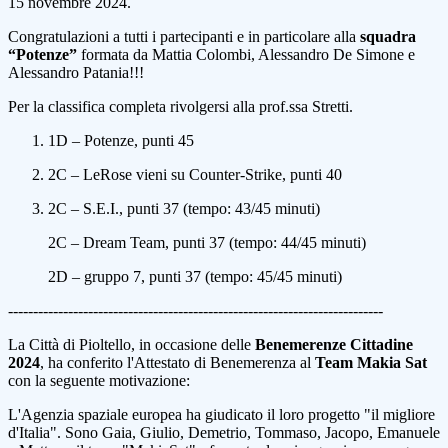
15 novembre 2024.
Congratulazioni a tutti i partecipanti e in particolare alla
squadra
“Potenze”
formata da Mattia Colombi, Alessandro De Simone e
Alessandro Patania!!!
Per la classifica completa rivolgersi alla prof.ssa Stretti.
1D – Potenze,
punti 45
2C – LeRose vieni su Counter-Strike
, punti 40
2C – S.E.I.,
punti 37 (tempo: 43/45 minuti)
2C – Dream Team
, punti 37 (tempo: 44/45 minuti)
2D – gruppo 7
, punti 37 (tempo: 45/45 minuti)
---------------------------------------------------------------------------
La Città
di
Pioltello, in occasione delle
Benemerenze Cittadine
2024
, ha conferito l'
Attestato
di
Benemerenza
al
Team Makia
Sat
con la seguente m
otivazione:
L'Agenzia
spaziale
europea
ha
giudicato
il
loro
progetto
"
il
migliore
d'Italia
"
.
Sono
Gaia
,
Giulio
,
Demetrio
,
Tommaso
,
Jacopo
,
Emanuele