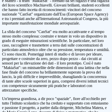
e
Matteo
-
il
team
"
MakiaSat
"
-
formato
da
sei
ragazzi
e
una
ragazza
del
liceo scientifico
Machiavelli
.
Giovani
brillanti
,
studenti
eccellenti
che
hanno
fatto
incetta
di
riconoscimenti
:
vincitori
del
concorso
nazionale
"
CanSat
"
organizzato
dall'Esa
(
European
Space
Agency
)
e
tra
i
premiati
anche
all'International
Astronautical
Congress
,
la
più
importante manifestazione
mondiale
aerospaziale
.
La
sfida
del
concorso
"
CanSat
"
era
molto
accattivante
e
al
tempo
stesso
molto
complessa
:
costruire
e
testare
in
volo
un
dispositivo
in
grado
di
eseguire
misurazioni
scientifiche
.
In
particolare
,
nel
loro
caso
,
raccogliere
e
trasmettere
a
terra
dati
sulle
concentrazioni
di
particolato
atmosferico
oltre
che
su
pressione
,
temperatura
e
umidità
.
Ci
sono
riusciti
.
Pomeriggi
interi
di
studio
e
di
lavoro
per
ideare
,
progettare
e
costruire
da
zero
,
pezzo
dopo
pezzo
-
dai
circuiti
ai
sensori
per
la
rilevazione
dei
dati
-
il
loro
prototipo
.
Così
è
nato
"
MakiaSat
"
:
un
minisatellite
delle
dimensioni
di
una
lattina
che
nella
fase
finale
del
concorso
ha
brillantemente
superato
la
prova
del
lancio
,
la
più
difficile
e
imprevedibile
,
sbaragliando
la
concorrenza
di
tante
altre
scuole
superiori
in
gara
,
compresi
diversi
istituti
tecnici
con
competenze
sicuramente
più
pratiche
e
laboratori con
attrezzature
specifiche
.
Un'impresa
grandiosa
,
a
dir
poco
"
spaziale
"
,
fiore
all'occhiello
per
tutto
l'Istituto
scolastico
che
ha
creduto
e
supportato
con
entusiasmo
e
passione
il
progetto
,
a
partire
dalla
dirigente
,
Michelina
Matera
,
e