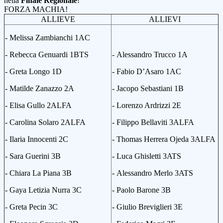
nella
Finale Regionale
!
FORZA MACHIA!
ALLIEVE
ALLIEVI
- Melissa Zambianchi
1AC
- Rebecca Genuardi
1BTS
-
Alessandro Trucco
1A
- Greta Longo
1D
-
Fabio D’Asaro
1
AC
- Matilde Zanazzo
2A
-
Jacopo Sebastiani
1B
- Elisa Gullo
2ALFA
-
Lorenzo Ardrizzi
2
E
- Carolina Solaro
2ALFA
-
Filippo Bellaviti
3
ALFA
- Ilaria Innocenti
2C
-
Thomas
Herrera Ojeda
3ALFA
- Sara Guerini
3B
- Luca Ghisletti
3
ATS
- Chiara La Piana
3
B
-
Alessandro Merlo
3
ATS
- Gaya Letizia Nurra
3C
-
Paolo Barone
3
B
- Greta Pecin
3C
- Giulio Breviglieri
3
E