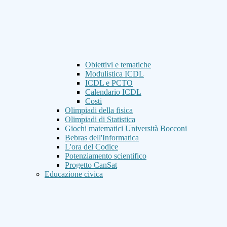
Obiettivi e tematiche
Modulistica ICDL
ICDL e PCTO
Calendario ICDL
Costi
Olimpiadi della fisica
Olimpiadi di Statistica
Giochi matematici Università Bocconi
Bebras dell'Informatica
L'ora del Codice
Potenziamento scientifico
Progetto CanSat
Educazione civica