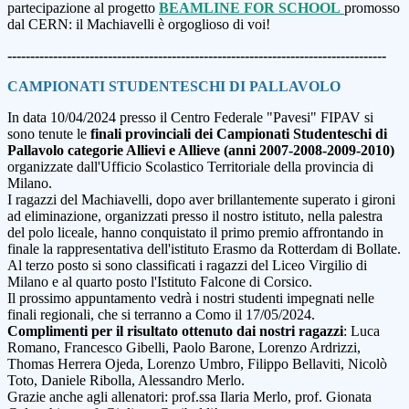
partecipazione al progetto
BEAMLINE FOR SCHOOL
promosso
dal CERN: il Machiavelli è orgoglioso di voi!
-----------------------------------------------------------------------------------
CAMPIONATI STUDENTESCHI DI PALLAVOLO
In data 10/04/2024 presso il Centro Federale "Pavesi" FIPAV si
sono tenute le
finali provinciali dei Campionati Studenteschi di
Pallavolo categorie Allievi e Allieve (anni 2007-2008-2009-2010)
organizzate dall'Ufficio Scolastico Territoriale della provincia di
Milano.
I ragazzi del Machiavelli, dopo aver brillantemente superato i gironi
ad eliminazione, organizzati presso il nostro istituto
, nella palestra
del polo lice
ale, hanno conquistato il primo premio affrontando in
finale la rappresentativa dell'istituto Erasmo da Rotterdam di Bollate.
Al terzo posto si sono classificati i ragazzi del Liceo Virgilio di
Milano e al quarto posto l'Istituto Falcone di Corsico.
Il prossimo appuntamento vedrà i nostri studenti impegnati nelle
finali regionali, che si terranno a Como il 17/05/2024.
Complimenti per il risultato
ottenuto dai nostri ragazzi
: Luca
Romano, Francesco Gibelli, Paolo Barone, Lorenzo Ardrizzi,
Thomas Herrera Ojeda, Lorenzo Umbro, Filippo Bellaviti, Nicolò
Toto, Daniele Ribolla, Alessandro Merlo.
Grazie anche agli allenatori: prof.ssa Ilaria Merlo, prof. Gionata