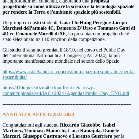
di approfondirne i contenuti, elaborando una
proposta
progettuale su come utilizzare la scienza e la tecnologia spaziale
per rendere la Terra e l’ambiente spaziale più sostenibili
.
Un gruppo di nostri studenti,
Gaia Thi Hung Perego e Jacopo
Marchesi dell’attuale 4C,
Demetrio D’Urso e Tommaso Gatti di
4D
ed
Emanuele Morelli di 5E
, ha presentato un progetto che è
stato selezionato tra i 10 vincitori della competizione.
Gli studenti saranno premiati il 18/10, nel corso del Public Day
dell’International Astronautical Congress (IAC 2024), la più
importante manifestazione mondiale nel settore dello Spazio.
https://www.asi.it/bandi_e_concorsi/uno-spazio-responsabile-per-la-
sostenibilita/
https://d10qmes3r0zm40.cloudfront.net/iac/wp-
content/uploads/self/IAC+2024+Agenda+Public+Day_ENG.pdf
-----------------------------------------------------------------------------------
ANNO SCOLASTICO 2023-2024
Congratulazioni agli studenti
Riccardo Giacobbe, Isabel
Martinez, Tommaso Maiucchi, Luca Ramajola, Daniele
Marzari, Giuseppe Castronovo e Lorenzo Guerriero
per la