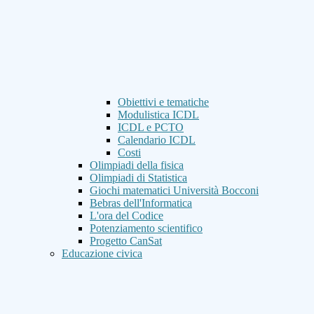
Obiettivi e tematiche
Modulistica ICDL
ICDL e PCTO
Calendario ICDL
Costi
Olimpiadi della fisica
Olimpiadi di Statistica
Giochi matematici Università Bocconi
Bebras dell'Informatica
L'ora del Codice
Potenziamento scientifico
Progetto CanSat
Educazione civica