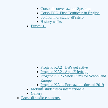
Corso di conversazione Speak up
Corso FCE_First Certificate in English
Soggiorni di studio all'estero
History walks
Erasmus+
Progetto KA2 - Let's get active
Progetto KA2 - Aqua2Heritage
Progetto KA2 - Short Films for School and
Europe
Progetto KA1 - Formazione docenti 2019
Mobilità studentesca internazionale
Gallery
Borse di studio e concorsi