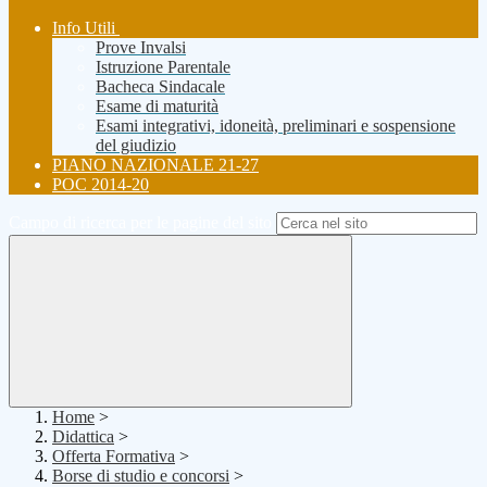
Info Utili
Prove Invalsi
Istruzione Parentale
Bacheca Sindacale
Esame di maturità
Esami integrativi, idoneità, preliminari e sospensione
del giudizio
PIANO NAZIONALE 21-27
POC 2014-20
Campo di ricerca per le pagine del sito
Home
>
Didattica
>
Offerta Formativa
>
Borse di studio e concorsi
>