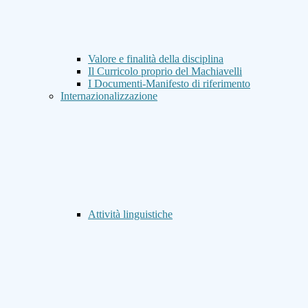
Valore e finalità della disciplina
Il Curricolo proprio del Machiavelli
I Documenti-Manifesto di riferimento
Internazionalizzazione
Attività linguistiche