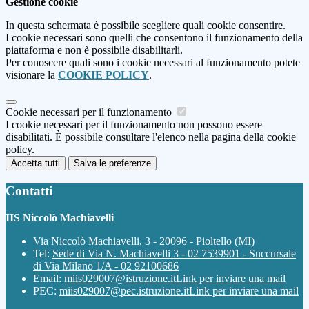
Gestione cookie
In questa schermata è possibile scegliere quali cookie consentire.
I cookie necessari sono quelli che consentono il funzionamento della
piattaforma e non è possibile disabilitarli.
Per conoscere quali sono i cookie necessari al funzionamento potete
visionare la
COOKIE POLICY
.
Cookie necessari per il funzionamento
I cookie necessari per il funzionamento non possono essere
disabilitati. È possibile consultare l'elenco nella pagina della cookie
policy.
Accetta tutti
Salva le preferenze
Contatti
IIS Niccolò Machiavelli
Via Niccolò Machiavelli, 3 - 20096 - Pioltello (MI)
Tel:
Sede di Via N. Machiavelli 3 - 02 7539901 - Succursale
di Via Milano 1/A - 02 92100686
Email:
miis029007@istruzione.it
Link per inviare una mail
PEC:
miis029007@pec.istruzione.it
Link per inviare una mail