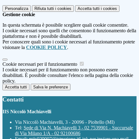
Personalizza
Rifiuta tutti
i cookies
Accetta tutti
i cookies
Gestione cookie
In questa schermata è possibile scegliere quali cookie consentire.
I cookie necessari sono quelli che consentono il funzionamento della
piattaforma e non è possibile disabilitarli.
Per conoscere quali sono i cookie necessari al funzionamento potete
visionare la
COOKIE POLICY
.
Cookie necessari per il funzionamento
I cookie necessari per il funzionamento non possono essere
disabilitati. È possibile consultare l'elenco nella pagina della cookie
policy.
Accetta tutti
Salva le preferenze
Contatti
IIS Niccolò Machiavelli
Via Niccolò Machiavelli, 3 - 20096 - Pioltello (MI)
Tel:
Sede di Via N. Machiavelli 3 - 02 7539901 - Succursale
di Via Milano 1/A - 02 92100686
Email:
miis029007@istruzione.it
Link per inviare una mail