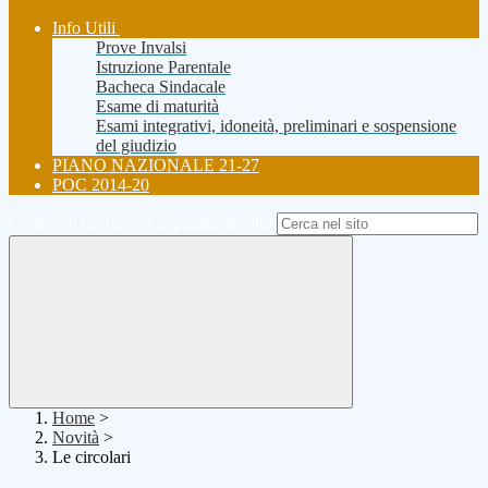
Info Utili
Prove Invalsi
Istruzione Parentale
Bacheca Sindacale
Esame di maturità
Esami integrativi, idoneità, preliminari e sospensione
del giudizio
PIANO NAZIONALE 21-27
POC 2014-20
Campo di ricerca per le pagine del sito
Home
>
Novità
>
Le circolari