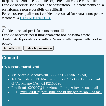
In questa schermata è possibile scegliere quali cookie consentire.
I cookie necessari sono quelli che consentono il funzionamento della
piattaforma e non è possibile disabilitarli.
Per conoscere quali sono i cookie necessari al funzionamento potete
visionare la
COOKIE POLICY
.
Cookie necessari per il funzionamento
I cookie necessari per il funzionamento non possono essere
disabilitati. È possibile consultare l'elenco nella pagina della cookie
policy.
Accetta tutti
Salva le preferenze
Contatti
IIS Niccolò Machiavelli
Via Niccolò Machiavelli, 3 - 20096 - Pioltello (MI)
Tel:
Sede di Via N. Machiavelli 3 - 02 7539901 - Succursale
di Via Milano 1/A - 02 92100686
Email:
miis029007@istruzione.it
Link per inviare una mail
PEC:
miis029007@pec.istruzione.it
Link per inviare una mail