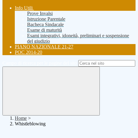
Info Utili
Prove Invalsi
Istruzione Parentale
Bacheca Sindacale
Esame di maturità
Esami integrativi, idoneità, preliminari e sospensione
del giudizio
PIANO NAZIONALE 21-27
POC 2014-20
Campo di ricerca per le pagine del sito
Home
>
Whistleblowing