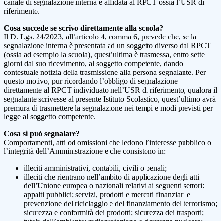
canale di segnalazione interna è affidata al RPCT ossia l’USR di
riferimento.
Cosa succede se scrivo direttamente alla scuola?
Il D. Lgs. 24/2023, all’articolo 4, comma 6, prevede che, se la
segnalazione interna è presentata ad un soggetto diverso dal RPCT
(ossia ad esempio la scuola), quest’ultima è trasmessa, entro sette
giorni dal suo ricevimento, al soggetto competente, dando
contestuale notizia della trasmissione alla persona segnalante. Per
questo motivo, pur ricordando l’obbligo di segnalazione
direttamente al RPCT individuato nell’USR di riferimento, qualora il
segnalante scrivesse al presente Istituto Scolastico, quest’ultimo avrà
premura di trasmettere la segnalazione nei tempi e modi previsti per
legge al soggetto competente.
Cosa si può segnalare?
Comportamenti, atti od omissioni che ledono l’interesse pubblico o
l’integrità dell’Amministrazione e che consistono in:
illeciti amministrativi, contabili, civili o penali;
illeciti che rientrano nell’ambito di applicazione degli atti
dell’Unione europea o nazionali relativi ai seguenti settori:
appalti pubblici; servizi, prodotti e mercati finanziari e
prevenzione del riciclaggio e del finanziamento del terrorismo;
sicurezza e conformità dei prodotti; sicurezza dei trasporti;