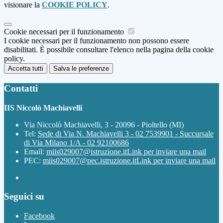
visionare la
COOKIE POLICY
.
Cookie necessari per il funzionamento
I cookie necessari per il funzionamento non possono essere
disabilitati. È possibile consultare l'elenco nella pagina della cookie
policy.
Accetta tutti
Salva le preferenze
Contatti
IIS Niccolò Machiavelli
Via Niccolò Machiavelli, 3 - 20096 - Pioltello (MI)
Tel:
Sede di Via N. Machiavelli 3 - 02 7539901 - Succursale
di Via Milano 1/A - 02 92100686
Email:
miis029007@istruzione.it
Link per inviare una mail
PEC:
miis029007@pec.istruzione.it
Link per inviare una mail
Seguici su
Facebook