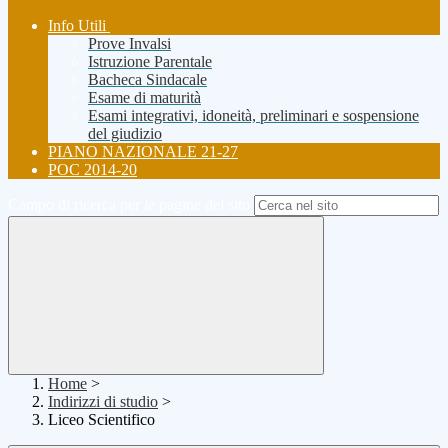
Info Utili
Prove Invalsi
Istruzione Parentale
Bacheca Sindacale
Esame di maturità
Esami integrativi, idoneità, preliminari e sospensione
del giudizio
PIANO NAZIONALE 21-27
POC 2014-20
Campo di ricerca per le pagine del sito
Home
>
Indirizzi di studio
>
Liceo Scientifico