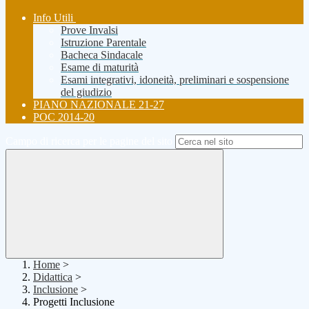
Info Utili
Prove Invalsi
Istruzione Parentale
Bacheca Sindacale
Esame di maturità
Esami integrativi, idoneità, preliminari e sospensione
del giudizio
PIANO NAZIONALE 21-27
POC 2014-20
Campo di ricerca per le pagine del sito
Home
>
Didattica
>
Inclusione
>
Progetti Inclusione