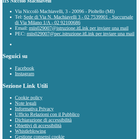
IIS Niccolò Machiavelli
Via Niccolò Machiavelli, 3 - 20096 - Pioltello (MI)
Tel:
Sede di Via N. Machiavelli 3 - 02 7539901 - Succursale
di Via Milano 1/A - 02 92100686
Email:
miis029007@istruzione.it
Link per inviare una mail
PEC:
miis029007@pec.istruzione.it
Link per inviare una mail
Seguici su
Facebook
Instagram
Sezione Link Utili
Cookie policy
Note legali
Informativa Privacy
Ufficio Relazioni con il Pubblico
Dichiarazione di accessibilità
Obiettivi di accessibilità
Whistleblowing
Gestione consensi cookie