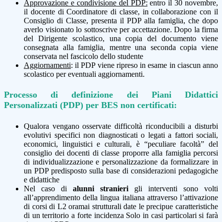
Approvazione e condivisione del PDP:
entro il 30 novembre,
il docente di Coordinatore di classe, in collaborazione con il
Consiglio di Classe, presenta il PDP alla famiglia, che dopo
averlo visionato lo sottoscrive per accettazione. Dopo la firma
del Dirigente scolastico, una copia del documento viene
consegnata alla famiglia, mentre una seconda copia viene
conservata nel fascicolo dello studente
Aggiornamenti
: il PDP viene ripreso in esame in ciascun anno
scolastico per eventuali aggiornamenti.
Processo di definizione dei Piani Didattici
Personalizzati (PDP) per BES non certificati:
Qualora vengano osservate difficoltà riconducibili a disturbi
evolutivi specifici non diagnosticati o legati a fattori sociali,
economici, linguistici e culturali, è “peculiare facoltà” del
consiglio dei docenti di classe proporre alla famiglia percorsi
di individualizzazione e personalizzazione da formalizzare in
un PDP predisposto sulla base di considerazioni pedagogiche
e didattiche
Nel caso di
alunni stranieri
gli interventi sono volti
all’apprendimento della lingua italiana attraverso l’attivazione
di corsi di L2 oramai strutturali date le precipue caratteristiche
di un territorio a forte incidenza Solo in casi particolari si farà