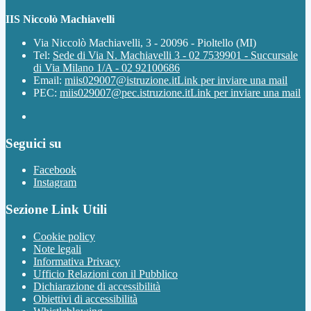
IIS Niccolò Machiavelli
Via Niccolò Machiavelli, 3 - 20096 - Pioltello (MI)
Tel:
Sede di Via N. Machiavelli 3 - 02 7539901 - Succursale
di Via Milano 1/A - 02 92100686
Email:
miis029007@istruzione.it
Link per inviare una mail
PEC:
miis029007@pec.istruzione.it
Link per inviare una mail
Seguici su
Facebook
Instagram
Sezione Link Utili
Cookie policy
Note legali
Informativa Privacy
Ufficio Relazioni con il Pubblico
Dichiarazione di accessibilità
Obiettivi di accessibilità