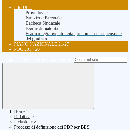
Info Utili
Prove Invalsi
Istruzione Parentale
Bacheca Sindacale
Esame di maturità
Esami integrativi, idoneità, preliminari e sospensione
del giudizio
PIANO NAZIONALE 21-27
POC 2014-20
Campo di ricerca per le pagine del sito
Home
>
Didattica
>
Inclusione
>
Processo di definizione dei PDP per BES