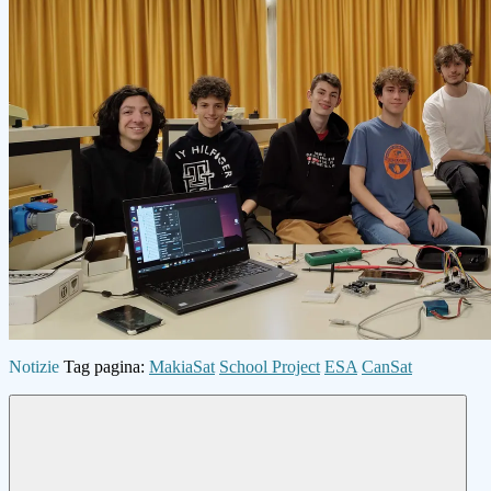
Notizie
Tag pagina:
MakiaSat
School Project
ESA
CanSat