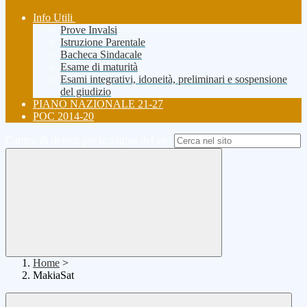
Info Utili
Prove Invalsi
Istruzione Parentale
Bacheca Sindacale
Esame di maturità
Esami integrativi, idoneità, preliminari e sospensione
del giudizio
PIANO NAZIONALE 21-27
POC 2014-20
Campo di ricerca per le pagine del sito
Home
>
MakiaSat