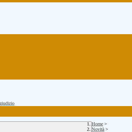
 giudizio
Home
>
Novità
>