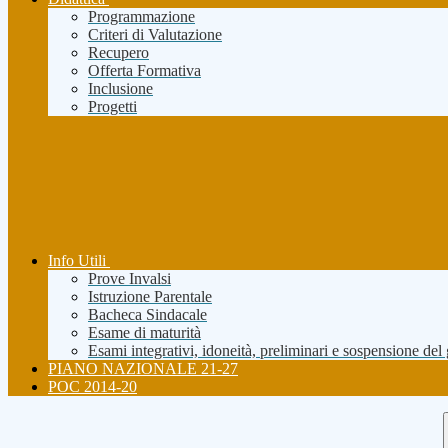
Programmazione
Criteri di Valutazione
Recupero
Offerta Formativa
Inclusione
Progetti
Info Utili
Prove Invalsi
Istruzione Parentale
Bacheca Sindacale
Esame di maturità
Esami integrativi, idoneità, preliminari e sospensione del
PIANO NAZIONALE 21-27
POC 2014-20