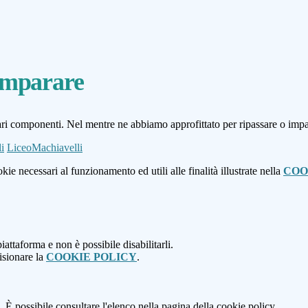
 imparare
 vari componenti. Nel mentre ne abbiamo approfittato per ripassare o impar
i
LiceoMachiavelli
kie necessari al funzionamento ed utili alle finalità illustrate nella
COO
attaforma e non è possibile disabilitarli.
isionare la
COOKIE POLICY
.
 È possibile consultare l'elenco nella pagina della cookie policy.