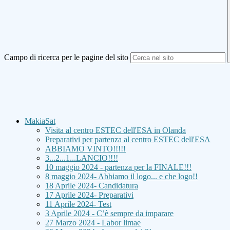
Campo di ricerca per le pagine del sito
MakiaSat
Visita al centro ESTEC dell'ESA in Olanda
Preparativi per partenza al centro ESTEC dell'ESA
ABBIAMO VINTO!!!!!
3...2...1...LANCIO!!!!
10 maggio 2024 - partenza per la FINALE!!!
8 maggio 2024- Abbiamo il logo... e che logo!!
18 Aprile 2024- Candidatura
17 Aprile 2024- Preparativi
11 Aprile 2024- Test
3 Aprile 2024 - C’è sempre da imparare
27 Marzo 2024 - Labor limae