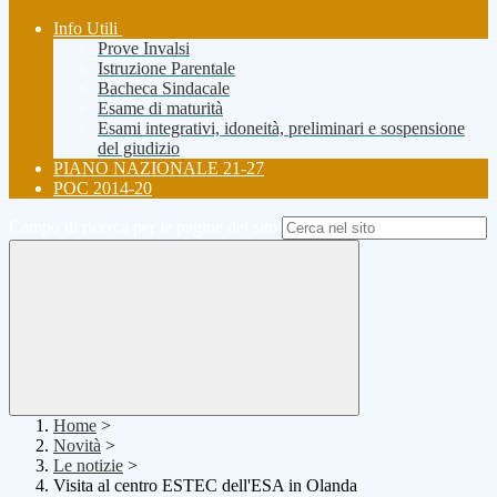
Info Utili
Prove Invalsi
Istruzione Parentale
Bacheca Sindacale
Esame di maturità
Esami integrativi, idoneità, preliminari e sospensione
del giudizio
PIANO NAZIONALE 21-27
POC 2014-20
Campo di ricerca per le pagine del sito
Home
>
Novità
>
Le notizie
>
Visita al centro ESTEC dell'ESA in Olanda