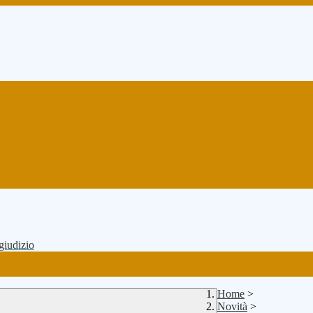
 giudizio
Home
>
Novità
>