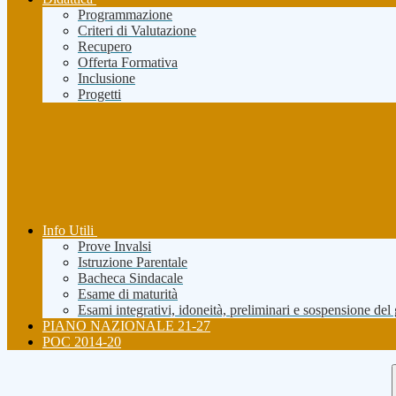
Programmazione
Criteri di Valutazione
Recupero
Offerta Formativa
Inclusione
Progetti
Info Utili
Prove Invalsi
Istruzione Parentale
Bacheca Sindacale
Esame di maturità
Esami integrativi, idoneità, preliminari e sospensione del
PIANO NAZIONALE 21-27
POC 2014-20