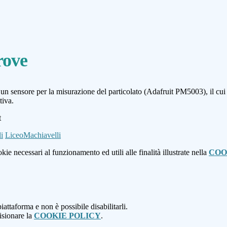
rove
i un sensore per la misurazione del particolato (Adafruit PM5003), il cu
tiva.
i
LiceoMachiavelli
kie necessari al funzionamento ed utili alle finalità illustrate nella
COO
attaforma e non è possibile disabilitarli.
isionare la
COOKIE POLICY
.