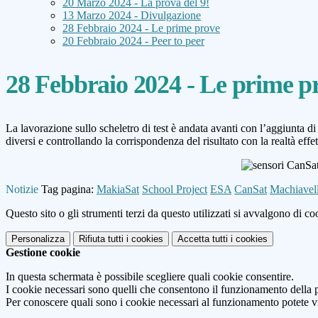
20 Marzo 2024 - La prova del 9!
13 Marzo 2024 - Divulgazione
28 Febbraio 2024 - Le prime prove
20 Febbraio 2024 - Peer to peer
28 Febbraio 2024 - Le prime p
La lavorazione sullo scheletro di test è andata avanti con l’aggiunta d
diversi e controllando la corrispondenza del risultato con la realtà effet
Notizie
Tag pagina:
MakiaSat
School Project
ESA
CanSat
Machiavell
Questo sito o gli strumenti terzi da questo utilizzati si avvalgono di coo
Personalizza
Rifiuta tutti
i cookies
Accetta tutti
i cookies
Gestione cookie
In questa schermata è possibile scegliere quali cookie consentire.
I cookie necessari sono quelli che consentono il funzionamento della pi
Per conoscere quali sono i cookie necessari al funzionamento potete v