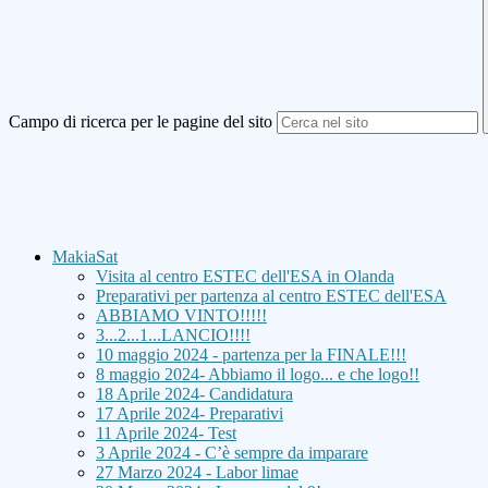
Campo di ricerca per le pagine del sito
MakiaSat
Visita al centro ESTEC dell'ESA in Olanda
Preparativi per partenza al centro ESTEC dell'ESA
ABBIAMO VINTO!!!!!
3...2...1...LANCIO!!!!
10 maggio 2024 - partenza per la FINALE!!!
8 maggio 2024- Abbiamo il logo... e che logo!!
18 Aprile 2024- Candidatura
17 Aprile 2024- Preparativi
11 Aprile 2024- Test
3 Aprile 2024 - C’è sempre da imparare
27 Marzo 2024 - Labor limae