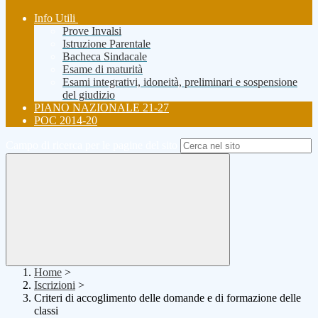
Info Utili
Prove Invalsi
Istruzione Parentale
Bacheca Sindacale
Esame di maturità
Esami integrativi, idoneità, preliminari e sospensione
del giudizio
PIANO NAZIONALE 21-27
POC 2014-20
Campo di ricerca per le pagine del sito
Home
>
Iscrizioni
>
Criteri di accoglimento delle domande e di formazione delle
classi