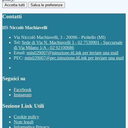
Accetta tutti
Salva le preferenze
Contatti
IIS Niccolò Machiavelli
Via Niccolò Machiavelli, 3 - 20096 - Pioltello (MI)
Tel:
Sede di Via N. Machiavelli 3 - 02 7539901 - Succursale
di Via Milano 1/A - 02 92100686
Email:
miis029007@istruzione.it
Link per inviare una mail
PEC:
miis029007@pec.istruzione.it
Link per inviare una mail
Seguici su
Facebook
Instagram
Sezione Link Utili
Cookie policy
Note legali
Informativa Privacy