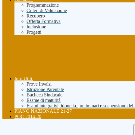
Programmazione
Criteri di Valutazione
Recupero
Offerta Formativa
Inclusione
Progetti
Info Utili
Prove Invalsi
Istruzione Parentale
Bacheca Sindacale
Esame di maturità
Esami integrativi, idoneità, preliminari e sospensione del
PIANO NAZIONALE 21-27
POC 2014-20