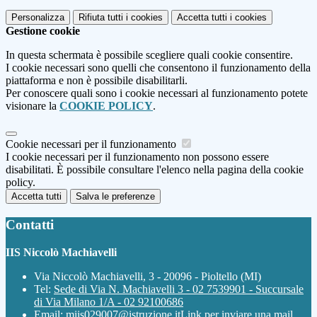
Personalizza
Rifiuta tutti
i cookies
Accetta tutti
i cookies
Gestione cookie
In questa schermata è possibile scegliere quali cookie consentire.
I cookie necessari sono quelli che consentono il funzionamento della
piattaforma e non è possibile disabilitarli.
Per conoscere quali sono i cookie necessari al funzionamento potete
visionare la
COOKIE POLICY
.
Cookie necessari per il funzionamento
I cookie necessari per il funzionamento non possono essere
disabilitati. È possibile consultare l'elenco nella pagina della cookie
policy.
Accetta tutti
Salva le preferenze
Contatti
IIS Niccolò Machiavelli
Via Niccolò Machiavelli, 3 - 20096 - Pioltello (MI)
Tel:
Sede di Via N. Machiavelli 3 - 02 7539901 - Succursale
di Via Milano 1/A - 02 92100686
Email:
miis029007@istruzione.it
Link per inviare una mail