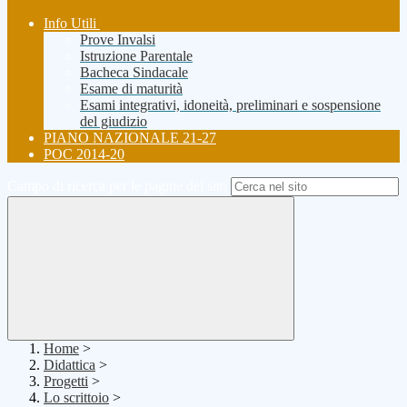
Info Utili
Prove Invalsi
Istruzione Parentale
Bacheca Sindacale
Esame di maturità
Esami integrativi, idoneità, preliminari e sospensione
del giudizio
PIANO NAZIONALE 21-27
POC 2014-20
Campo di ricerca per le pagine del sito
Home
>
Didattica
>
Progetti
>
Lo scrittoio
>