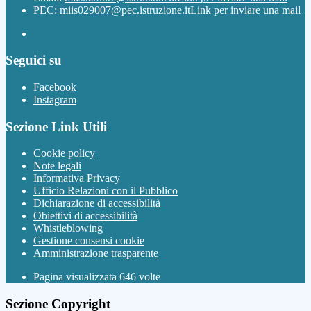
PEC:
miis029007@pec.istruzione.it
Link per inviare una mail
Seguici su
Facebook
Instagram
Sezione Link Utili
Cookie policy
Note legali
Informativa Privacy
Ufficio Relazioni con il Pubblico
Dichiarazione di accessibilità
Obiettivi di accessibilità
Whistleblowing
Gestione consensi cookie
Amministrazione trasparente
Pagina visualizzata
646
volte
Sezione Copyright