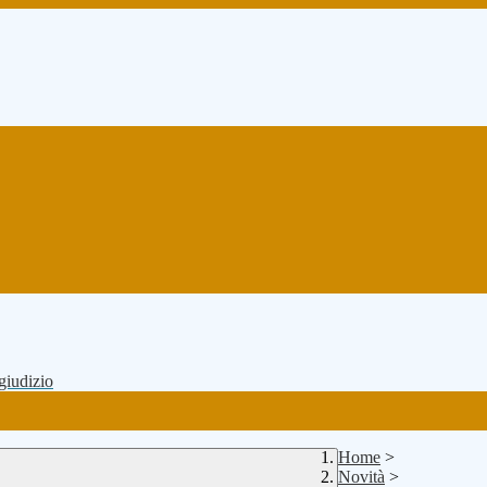
 giudizio
Home
>
Novità
>