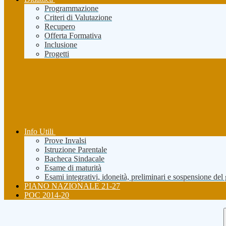
Programmazione
Criteri di Valutazione
Recupero
Offerta Formativa
Inclusione
Progetti
Info Utili
Prove Invalsi
Istruzione Parentale
Bacheca Sindacale
Esame di maturità
Esami integrativi, idoneità, preliminari e sospensione del
PIANO NAZIONALE 21-27
POC 2014-20