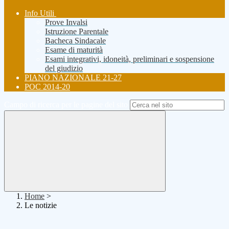
Info Utili
Prove Invalsi
Istruzione Parentale
Bacheca Sindacale
Esame di maturità
Esami integrativi, idoneità, preliminari e sospensione
del giudizio
PIANO NAZIONALE 21-27
POC 2014-20
Campo di ricerca per le pagine del sito
Home
>
Le notizie