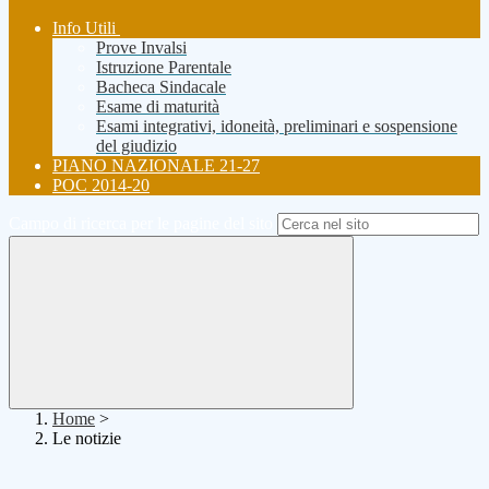
Info Utili
Prove Invalsi
Istruzione Parentale
Bacheca Sindacale
Esame di maturità
Esami integrativi, idoneità, preliminari e sospensione
del giudizio
PIANO NAZIONALE 21-27
POC 2014-20
Campo di ricerca per le pagine del sito
Home
>
Le notizie