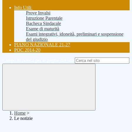
Info Utili
Prove Invalsi
Istruzione Parentale
Bacheca Sindacale
Esame di maturità
Esami integrativi, idoneità, preliminari e sospensione
del giudizio
PIANO NAZIONALE 21-27
POC 2014-20
Campo di ricerca per le pagine del sito
Home
>
Le notizie