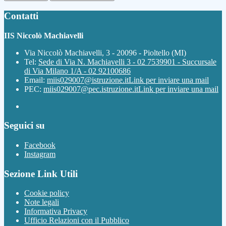
Contatti
IIS Niccolò Machiavelli
Via Niccolò Machiavelli, 3 - 20096 - Pioltello (MI)
Tel:
Sede di Via N. Machiavelli 3 - 02 7539901 - Succursale
di Via Milano 1/A - 02 92100686
Email:
miis029007@istruzione.it
Link per inviare una mail
PEC:
miis029007@pec.istruzione.it
Link per inviare una mail
Seguici su
Facebook
Instagram
Sezione Link Utili
Cookie policy
Note legali
Informativa Privacy
Ufficio Relazioni con il Pubblico