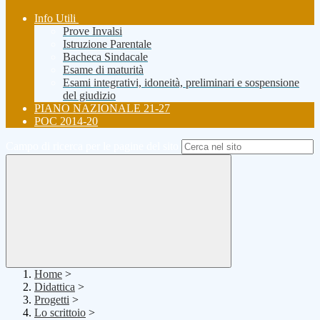
Info Utili
Prove Invalsi
Istruzione Parentale
Bacheca Sindacale
Esame di maturità
Esami integrativi, idoneità, preliminari e sospensione
del giudizio
PIANO NAZIONALE 21-27
POC 2014-20
Campo di ricerca per le pagine del sito
Home
>
Didattica
>
Progetti
>
Lo scrittoio
>