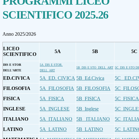
PROGRAMMI LICEO
SCIENTIFICO 2025.26
Anno 2025/2026
LICEO
5A
5B
5C
SCIENTIFICO
DIS E STOR
5A_DIS E STOR.
5B_DIS E STO DELL_ART
5C_DIS E STO D
DELL'ARTE
DELL_ART
ED.CIVICA
5A_ED. CIVICA
5B_Ed.Civica
5C_ ED.C
FILOSOFIA
5A_FILOSOFIA
5B_FILOSOFIA
5C_FILOS
FISICA
5A_FISICA
5B_FISICA
5C_FISICA
INGLESE
5A_INGLESE
5B_Inglese
5C_INGLE
ITALIANO
5A_ITALIANO
5B_ ITALIANO
5C_ITALI
LATINO
5A_LATINO
5B_LATINO
5C_LATIN