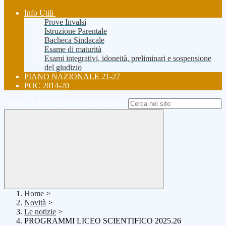
Info Utili
Prove Invalsi
Istruzione Parentale
Bacheca Sindacale
Esame di maturità
Esami integrativi, idoneità, preliminari e sospensione
del giudizio
PIANO NAZIONALE 21-27
POC 2014-20
Campo di ricerca per le pagine del sito
Home
>
Novità
>
Le notizie
>
PROGRAMMI LICEO SCIENTIFICO 2025.26