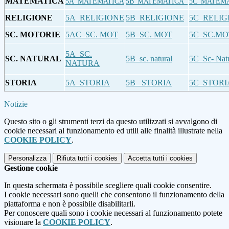
MATEMATICA
5A_MATEMATICA
5B_MATEMATICA_
5C_MATEM
RELIGIONE
5A_RELIGIONE
5B_RELIGIONE
5C_RELIG
SC. MOTORIE
5AC_SC. MOT
5B_SC. MOT
5C_SC.MO
5A_SC.
SC. NATURAL
5B_sc. natural
5C_Sc- Nat
NATURA
STORIA
5A_STORIA
5B_ STORIA
5C_STORI
Notizie
Questo sito o gli strumenti terzi da questo utilizzati si avvalgono di
cookie necessari al funzionamento ed utili alle finalità illustrate nella
COOKIE POLICY
.
Personalizza
Rifiuta tutti
i cookies
Accetta tutti
i cookies
Gestione cookie
In questa schermata è possibile scegliere quali cookie consentire.
I cookie necessari sono quelli che consentono il funzionamento della
piattaforma e non è possibile disabilitarli.
Per conoscere quali sono i cookie necessari al funzionamento potete
visionare la
COOKIE POLICY
.