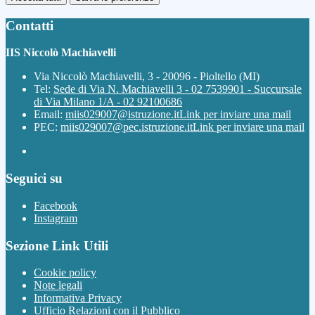
Contatti
IIS Niccolò Machiavelli
Via Niccolò Machiavelli, 3 - 20096 - Pioltello (MI)
Tel:
Sede di Via N. Machiavelli 3 - 02 7539901 - Succursale
di Via Milano 1/A - 02 92100686
Email:
miis029007@istruzione.it
Link per inviare una mail
PEC:
miis029007@pec.istruzione.it
Link per inviare una mail
Seguici su
Facebook
Instagram
Sezione Link Utili
Cookie policy
Note legali
Informativa Privacy
Ufficio Relazioni con il Pubblico