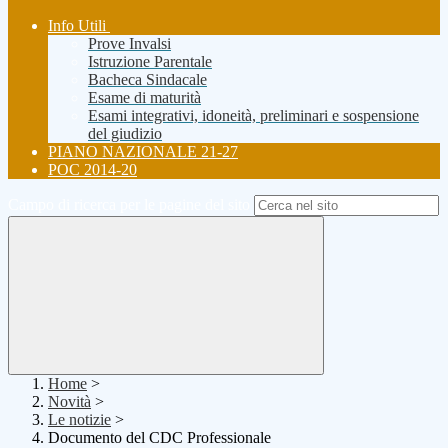
Info Utili
Prove Invalsi
Istruzione Parentale
Bacheca Sindacale
Esame di maturità
Esami integrativi, idoneità, preliminari e sospensione
del giudizio
PIANO NAZIONALE 21-27
POC 2014-20
Campo di ricerca per le pagine del sito
Home
>
Novità
>
Le notizie
>
Documento del CDC Professionale