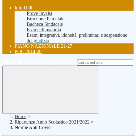
Info Utili
Prove Invalsi
Istruzione Parentale
Bacheca Sindacale
Esame di maturità
Esami integrativi, idoneità, preliminari e sospensione
del giudizio
PIANO NAZIONALE 21-27
POC 2014-20
Campo di ricerca per le pagine del sito
Home
>
Ripartenza Anno Scolastico 2021/2022
>
Norme Anti-Covid