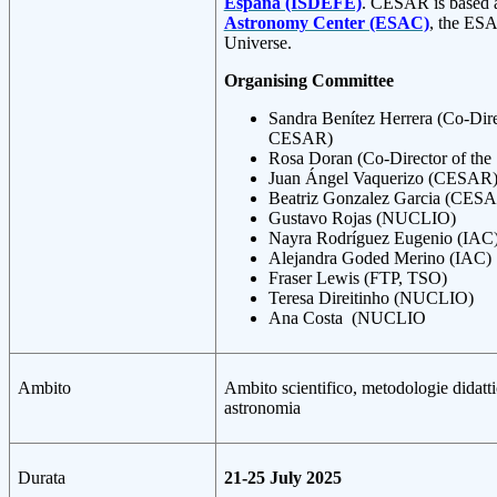
España (ISDEFE)
. CESAR is based 
Astronomy Center (ESAC)
, the ESA
Universe.
Organising Committee
Sandra Benítez Herrera (Co-Dire
CESAR)
Rosa Doran (Co-Director of th
Juan Ángel Vaquerizo (CESAR
Beatriz Gonzalez Garcia (CES
Gustavo Rojas (NUCLIO)
Nayra Rodríguez Eugenio (IAC
Alejandra Goded Merino (IAC)
Fraser Lewis (FTP, TSO)
Teresa Direitinho (NUCLIO)
Ana Costa (NUCLIO
Ambito
Ambito scientifico, metodologie dida
astronomia
Durata
21-25 July 2025