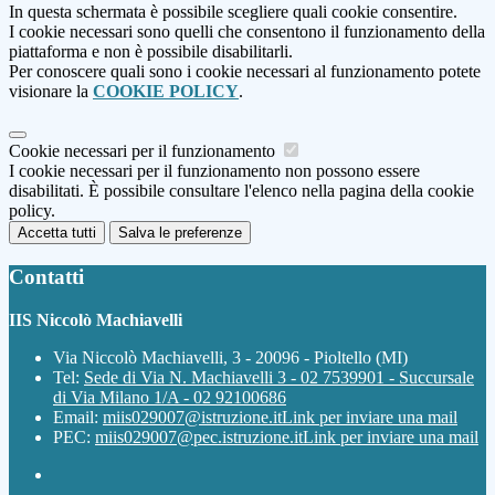
In questa schermata è possibile scegliere quali cookie consentire.
I cookie necessari sono quelli che consentono il funzionamento della
piattaforma e non è possibile disabilitarli.
Per conoscere quali sono i cookie necessari al funzionamento potete
visionare la
COOKIE POLICY
.
Cookie necessari per il funzionamento
I cookie necessari per il funzionamento non possono essere
disabilitati. È possibile consultare l'elenco nella pagina della cookie
policy.
Accetta tutti
Salva le preferenze
Contatti
IIS Niccolò Machiavelli
Via Niccolò Machiavelli, 3 - 20096 - Pioltello (MI)
Tel:
Sede di Via N. Machiavelli 3 - 02 7539901 - Succursale
di Via Milano 1/A - 02 92100686
Email:
miis029007@istruzione.it
Link per inviare una mail
PEC:
miis029007@pec.istruzione.it
Link per inviare una mail