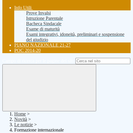
Info Utili
Prove Invalsi
Istruzione Parentale
Bacheca Sindacale
Esame di maturità
Esami integrativi, idoneità, preliminari e sospensione
del giudizio
PIANO NAZIONALE 21-27
POC 2014-20
Campo di ricerca per le pagine del sito
Home
>
Novità
>
Le notizie
>
Formazione internazionale