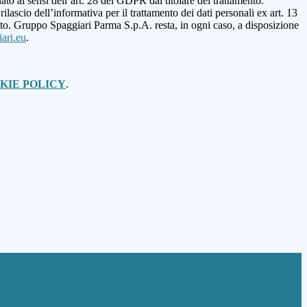
o ai sensi dell’art. 28 del GDPR dal titolare del trattamento.
ilascio dell’informativa per il trattamento dei dati personali ex art. 13
mento. Gruppo Spaggiari Parma S.p.A. resta, in ogni caso, a disposizione
ari.eu
.
KIE POLICY
.