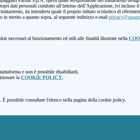
paggiari Parma S.p.A. opera quale Responsabile del trattamento designat
opri dati personali condotto all’interno dell’Applicazione, ivi incluso il r
 trattamento, da intendersi quale il proprio istituto scolastico di riferi
to in merito a quanto sopra, al seguente indirizzo e-mail
privacy@spaggi
kie necessari al funzionamento ed utili alle finalità illustrate nella
COO
attaforma e non è possibile disabilitarli.
isionare la
COOKIE POLICY
.
 È possibile consultare l'elenco nella pagina della cookie policy.