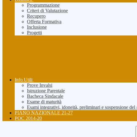
Programmazione
Criteri di Valutazione
Recupero
Offerta Formativa
Inclusione
Progetti
Info Utili
Prove Invalsi
Istruzione Parentale
Bacheca Sindacale
Esame di maturità
Esami integrativi, idoneità, preliminari e sospensione del
PIANO NAZIONALE 21-27
POC 2014-20