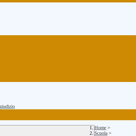
 giudizio
Home
>
Scuola
>