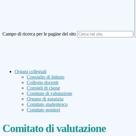
Campo di ricerca per le pagine del sito
Organi collegiali
Consiglio di Istituto
Collegio docenti
Consigli di classe
Comitato di valutazione
Organo di garanzia
Comitato studentesco
Comitato genitori
Comitato di valutazione