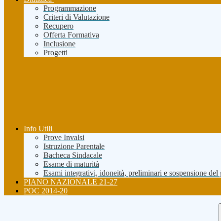
Programmazione
Criteri di Valutazione
Recupero
Offerta Formativa
Inclusione
Progetti
Info Utili
Prove Invalsi
Istruzione Parentale
Bacheca Sindacale
Esame di maturità
Esami integrativi, idoneità, preliminari e sospensione del
PIANO NAZIONALE 21-27
POC 2014-20