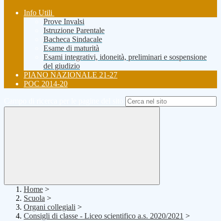
Info Utili
Prove Invalsi
Istruzione Parentale
Bacheca Sindacale
Esame di maturità
Esami integrativi, idoneità, preliminari e sospensione
del giudizio
PIANO NAZIONALE 21-27
POC 2014-20
Campo di ricerca per le pagine del sito
Home
>
Scuola
>
Organi collegiali
>
Consigli di classe - Liceo scientifico a.s. 2020/2021
>