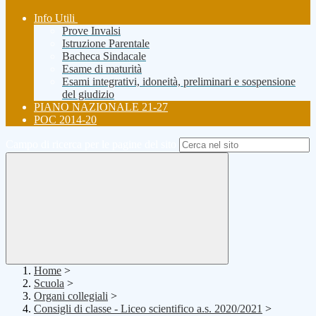
Info Utili
Prove Invalsi
Istruzione Parentale
Bacheca Sindacale
Esame di maturità
Esami integrativi, idoneità, preliminari e sospensione
del giudizio
PIANO NAZIONALE 21-27
POC 2014-20
Campo di ricerca per le pagine del sito
Home
>
Scuola
>
Organi collegiali
>
Consigli di classe - Liceo scientifico a.s. 2020/2021
>