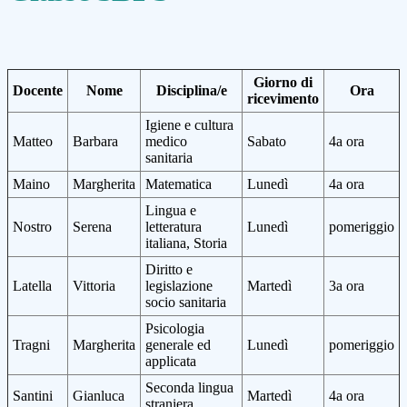
Giorno di
Docente
Nome
Disciplina/e
Ora
ricevimento
Igiene e cultura
Matteo
Barbara
medico
Sabato
4a ora
sanitaria
Maino
Margherita
Matematica
Lunedì
4a ora
Lingua e
Nostro
Serena
letteratura
Lunedì
pomeriggio
italiana, Storia
Diritto e
Latella
Vittoria
legislazione
Martedì
3a ora
socio sanitaria
Psicologia
Tragni
Margherita
generale ed
Lunedì
pomeriggio
applicata
Seconda lingua
Santini
Gianluca
Martedì
4a ora
straniera