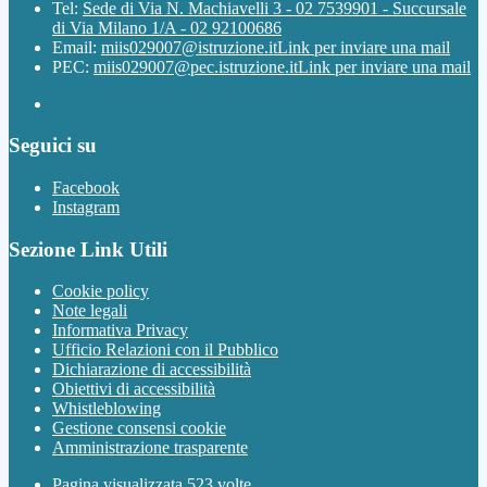
Tel:
Sede di Via N. Machiavelli 3 - 02 7539901 - Succursale
di Via Milano 1/A - 02 92100686
Email:
miis029007@istruzione.it
Link per inviare una mail
PEC:
miis029007@pec.istruzione.it
Link per inviare una mail
Seguici su
Facebook
Instagram
Sezione Link Utili
Cookie policy
Note legali
Informativa Privacy
Ufficio Relazioni con il Pubblico
Dichiarazione di accessibilità
Obiettivi di accessibilità
Whistleblowing
Gestione consensi cookie
Amministrazione trasparente
Pagina visualizzata
523
volte