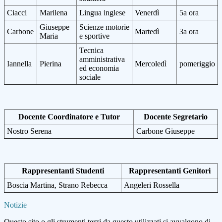
Ciacci
Marilena
Lingua inglese
Venerdì
5a ora
Giuseppe
Scienze motorie
Carbone
Martedì
3a ora
Maria
e sportive
Tecnica
amministrativa
Iannella
Pierina
Mercoledì
pomeriggio
ed economia
sociale
Docente Coordinatore e Tutor
Docente Segretario
Nostro Serena
Carbone Giuseppe
Rappresentanti Studenti
Rappresentanti Genitori
Boscia Martina, Strano Rebecca
Angeleri Rossella
Notizie
Questo sito o gli strumenti terzi da questo utilizzati si avvalgono di