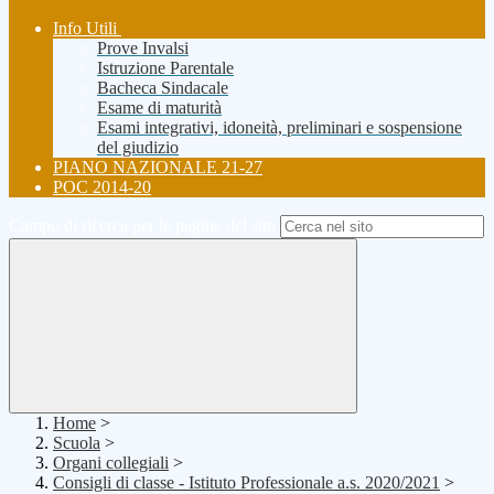
Info Utili
Prove Invalsi
Istruzione Parentale
Bacheca Sindacale
Esame di maturità
Esami integrativi, idoneità, preliminari e sospensione
del giudizio
PIANO NAZIONALE 21-27
POC 2014-20
Campo di ricerca per le pagine del sito
Home
>
Scuola
>
Organi collegiali
>
Consigli di classe - Istituto Professionale a.s. 2020/2021
>