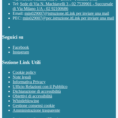
Tel:
Sede di Via N. Machiavelli 3 - 02 7539901 - Succursale
di Via Milano 1/A - 02 92100686
Email:
miis029007@istruzione.it
Link per inviare una mail
PEC:
miis029007@pec.istruzione.it
Link per inviare una mail
Seguici su
Facebook
Instagram
Sezione Link Utili
Cookie policy
Note legali
Informativa Privacy
Ufficio Relazioni con il Pubblico
Dichiarazione di accessibilità
Obiettivi di accessibilità
Whistleblowing
Gestione consensi cookie
Amministrazione trasparente