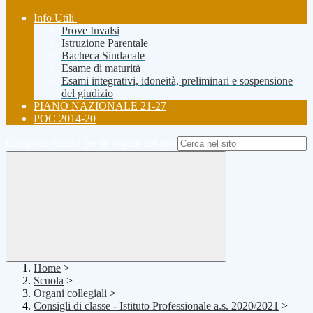
Info Utili
Prove Invalsi
Istruzione Parentale
Bacheca Sindacale
Esame di maturità
Esami integrativi, idoneità, preliminari e sospensione
del giudizio
PIANO NAZIONALE 21-27
POC 2014-20
Campo di ricerca per le pagine del sito
Home
>
Scuola
>
Organi collegiali
>
Consigli di classe - Istituto Professionale a.s. 2020/2021
>