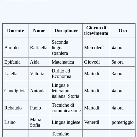
Giorno di
Docente
Nome
Disciplina/e
Ora
ricevimento
Seconda
Bartolo
Raffaella
lingua
Mercoledì
4a ora
straniera
Epifania
Aida
Matematica
Giovedì
5a ora
Diritto ed
Latella
Vittoria
Martedì
3a ora
Economia
Lingua e
Candigliota
Antonia
letteratura
Martedì
4a ora
italiana, Storia
Tecniche di
Rebaudo
Paolo
Martedì
4a ora
comunicazione
Maria
Laino
Lingua inglese
Venerdì
pomeriggio
Sofia
Tecniche