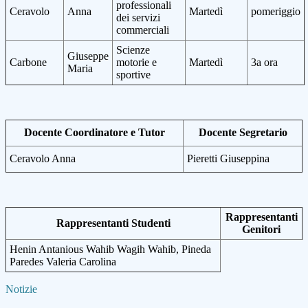
professionali
Ceravolo
Anna
Martedì
pomeriggio
dei servizi
commerciali
Scienze
Giuseppe
Carbone
motorie e
Martedì
3a ora
Maria
sportive
Docente Coordinatore e Tutor
Docente Segretario
Ceravolo Anna
Pieretti Giuseppina
Rappresentanti
Rappresentanti Studenti
Genitori
Henin Antanious Wahib Wagih Wahib, Pineda
Paredes Valeria Carolina
Notizie