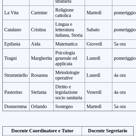
straniera
Religione
La Vita
Carmine
Martedì
pomeriggio
cattolica
Lingua e
Catalano
Cristina
letteratura
Sabato
pomeriggio
italiana, Storia
Epifania
Aida
Matematica
Giovedì
5a ora
Psicologia
Tragni
Margherita
generale ed
Lunedì
pomeriggio
applicata
Metodologie
Strummiello
Rosanna
Lunedì
4a ora
operative
Diritto e
Pastorino
Stefania
legislazione
Venerdì
4a ora
socio sanitaria
Donnemma
Orlando
Sostegno
Martedì
5a ora
Docente Coordinatore e Tutor
Docente Segretario