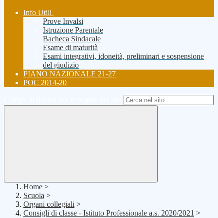
Info Utili
Prove Invalsi
Istruzione Parentale
Bacheca Sindacale
Esame di maturità
Esami integrativi, idoneità, preliminari e sospensione
del giudizio
PIANO NAZIONALE 21-27
POC 2014-20
Campo di ricerca per le pagine del sito
Home
>
Scuola
>
Organi collegiali
>
Consigli di classe - Istituto Professionale a.s. 2020/2021
>