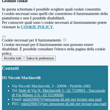
Gestione cookie
In questa schermata è possibile scegliere quali cookie consentire.
I cookie necessari sono quelli che consentono il funzionamento della
piattaforma e non è possibile disabilitarli.
Per conoscere quali sono i cookie necessari al funzionamento potete
visionare la
COOKIE POLICY
.
Cookie necessari per il funzionamento
I cookie necessari per il funzionamento non possono essere
disabilitati. È possibile consultare l'elenco nella pagina della cookie
policy.
Accetta tutti
Salva le preferenze
Contatti
IIS Niccolò Machiavelli
Via Niccolò Machiavelli, 3 - 20096 - Pioltello (MI)
Tel:
Sede di Via N. Machiavelli 3 - 02 7539901 - Succursale
di Via Milano 1/A - 02 92100686
Email:
miis029007@istruzione.it
Link per inviare una mail
PEC:
miis029007@pec.istruzione.it
Link per inviare una mail