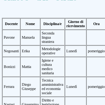
Giorno di
Docente
Nome
Disciplina/e
Ora
ricevimento
Seconda
Pavone
Manuela
lingua
straniera
Metodologie
Negosanti
Erika
Lunedì
pomeriggio
operative
Igiene e
cultura
Bonizzi
Mattia
medico
sanitaria
Tecnica
Diego
amministrativa
Ferrara
Lunedì
pomeriggio
Giuseppe
ed economia
sociale
Diritto e
Nastasi
Giuseppina
legislazione