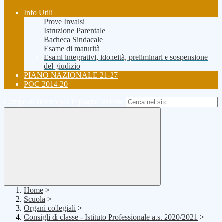
Info Utili
Prove Invalsi
Istruzione Parentale
Bacheca Sindacale
Esame di maturità
Esami integrativi, idoneità, preliminari e sospensione
del giudizio
PIANO NAZIONALE 21-27
POC 2014-20
Campo di ricerca per le pagine del sito
Home
>
Scuola
>
Organi collegiali
>
Consigli di classe - Istituto Professionale a.s. 2020/2021
>