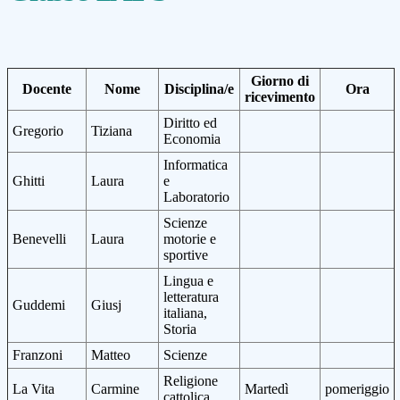
Giorno di
Docente
Nome
Disciplina/e
Ora
ricevimento
Diritto ed
Gregorio
Tiziana
Economia
Informatica
Ghitti
Laura
e
Laboratorio
Scienze
Benevelli
Laura
motorie e
sportive
Lingua e
letteratura
Guddemi
Giusj
italiana,
Storia
Franzoni
Matteo
Scienze
Religione
La Vita
Carmine
Martedì
pomeriggio
cattolica