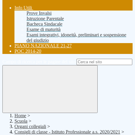
Info Utili
Prove Invalsi
Istruzione Parentale
Bacheca Sindacale
Esame di maturità
Esami integrativi, idoneità, preliminari e sospensione
del giudizio
PIANO NAZIONALE 21-27
POC 2014-20
Campo di ricerca per le pagine del sito
Home
>
Scuola
>
Organi collegiali
>
Consigli di classe - Istituto Professionale a.s. 2020/2021
>