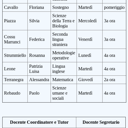
Cavallo
Floriana
Sostegno
Martedì
pomeriggio
Scienze
Piazza
Silvia
della Terra e
Mercoledì
3a ora
Biologia
Seconda
Cossu
Federica
lingua
Venerdì
3a ora
Marranci
straniera
Metodologie
Strummiello
Rosanna
Lunedì
4a ora
operative
Patrizia
Lingua
Leone
Martedì
4a ora
Luisa
inglese
Terranegra
Alessandra
Matematica
Giovedì
2a ora
Scienze
Rebaudo
Paolo
umane e
Martedì
4a ora
sociali
Docente Coordinatore e Tutor
Docente Segretario