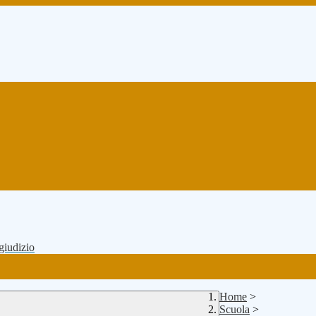
 giudizio
Home
>
Scuola
>