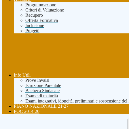
Programmazione
Criteri di Valutazione
Recupero
Offerta Formativa
Inclusione
Progetti
Info Utili
Prove Invalsi
Istruzione Parentale
Bacheca Sindacale
Esame di maturità
Esami integrativi, idoneità, preliminari e sospensione del
PIANO NAZIONALE 21-27
POC 2014-20