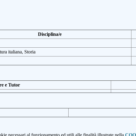
Disciplina/e
tura italiana, Storia
e e Tutor
kie necessari al funzionamento ed utili alle finalità illustrate nella
COO