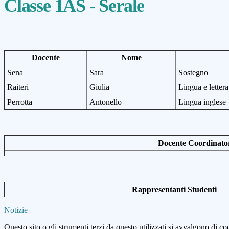
Classe 1AS - Serale
Docente
Nome
Sena
Sara
Sostegno
Raiteri
Giulia
Lingua e lettera
Perrotta
Antonello
Lingua inglese
Docente Coordinator
Rappresentanti Studenti
Notizie
Questo sito o gli strumenti terzi da questo utilizzati si avvalgono di coo