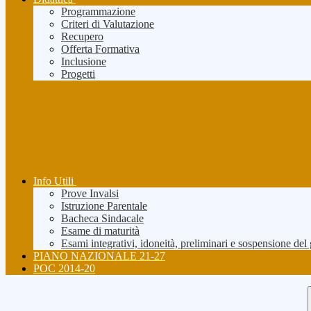
Programmazione
Criteri di Valutazione
Recupero
Offerta Formativa
Inclusione
Progetti
Info Utili
Prove Invalsi
Istruzione Parentale
Bacheca Sindacale
Esame di maturità
Esami integrativi, idoneità, preliminari e sospensione del
PIANO NAZIONALE 21-27
POC 2014-20