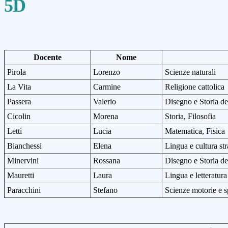
5D
Docente
Nome
Pirola
Lorenzo
Scienze naturali
La Vita
Carmine
Religione cattolica
Passera
Valerio
Disegno e Storia del
Cicolin
Morena
Storia, Filosofia
Letti
Lucia
Matematica, Fisica
Bianchessi
Elena
Lingua e cultura str
Minervini
Rossana
Disegno e Storia del
Mauretti
Laura
Lingua e letteratura
Paracchini
Stefano
Scienze motorie e s