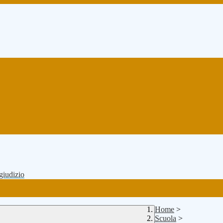
 giudizio
Home
>
Scuola
>