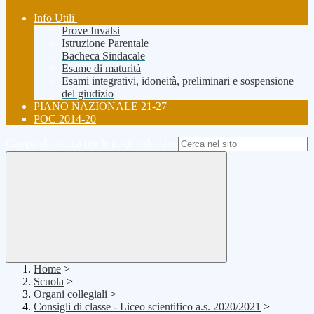
Info Utili
Prove Invalsi
Istruzione Parentale
Bacheca Sindacale
Esame di maturità
Esami integrativi, idoneità, preliminari e sospensione
del giudizio
PIANO NAZIONALE 21-27
POC 2014-20
Campo di ricerca per le pagine del sito
Home
>
Scuola
>
Organi collegiali
>
Consigli di classe - Liceo scientifico a.s. 2020/2021
>