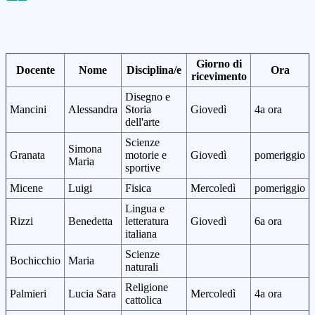
Giorno di
Docente
Nome
Disciplina/e
Ora
ricevimento
Disegno e
Mancini
Alessandra
Storia
Giovedì
4a ora
dell'arte
Scienze
Simona
Granata
motorie e
Giovedì
pomeriggio
Maria
sportive
Micene
Luigi
Fisica
Mercoledì
pomeriggio
Lingua e
Rizzi
Benedetta
letteratura
Giovedì
6a ora
italiana
Scienze
Bochicchio
Maria
naturali
Religione
Palmieri
Lucia Sara
Mercoledì
4a ora
cattolica