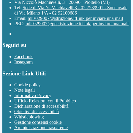
Via Niccolò Machiavelli, 3 - 20096 - Pioltello (MI)
Tel:
Sede di Via N. Machiavelli 3 - 02 7539901 - Succursale
di Via Milano 1/A - 02 92100686
Email:
miis029007@istruzione.it
Link per inviare una mail
PEC:
miis029007@pec.istruzione.it
Link per inviare una mail
Seguici su
Facebook
Instagram
Sezione Link Utili
Cookie policy
Note legali
Informativa Privacy
Ufficio Relazioni con il Pubblico
Dichiarazione di accessibilità
Obiettivi di accessibilità
Whistleblowing
Gestione consensi cookie
Amministrazione trasparente