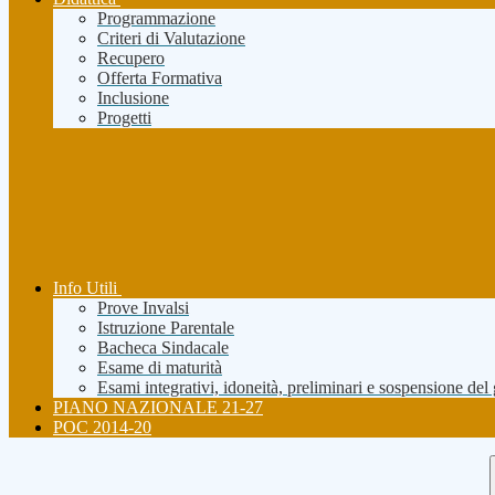
Programmazione
Criteri di Valutazione
Recupero
Offerta Formativa
Inclusione
Progetti
Info Utili
Prove Invalsi
Istruzione Parentale
Bacheca Sindacale
Esame di maturità
Esami integrativi, idoneità, preliminari e sospensione del
PIANO NAZIONALE 21-27
POC 2014-20