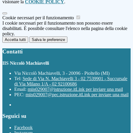
visionare la
COOKIE POLICY
.
Cookie necessari per il funzionamento
I cookie necessari per il funzionamento non possono essere
disabilitati. È possibile consultare l'elenco nella pagina della cookie
policy.
Accetta tutti
Salva le preferenze
Contatti
IIS Niccolò Machiavelli
Via Niccolò Machiavelli, 3 - 20096 - Pioltello (MI)
Tel:
Sede di Via N. Machiavelli 3 - 02 7539901 - Succursale
di Via Milano 1/A - 02 92100686
Email:
miis029007@istruzione.it
Link per inviare una mail
PEC:
miis029007@pec.istruzione.it
Link per inviare una mail
Seguici su
Facebook
Instagram