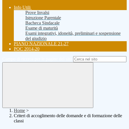
Info Utili
Prove Invalsi
Istruzione Parentale
Bacheca Sindacale
Esame di maturità
Esami integrativi, idoneità, preliminari e sospensione
del giudizio
PIANO NAZIONALE 21-27
POC 2014-20
Campo di ricerca per le pagine del sito
Home
>
Criteri di accoglimento delle domande e di formazione delle
classi