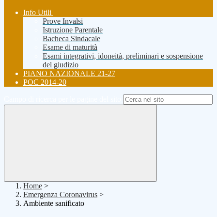
Info Utili
Prove Invalsi
Istruzione Parentale
Bacheca Sindacale
Esame di maturità
Esami integrativi, idoneità, preliminari e sospensione
del giudizio
PIANO NAZIONALE 21-27
POC 2014-20
Campo di ricerca per le pagine del sito
Home
>
Emergenza Coronavirus
>
Ambiente sanificato